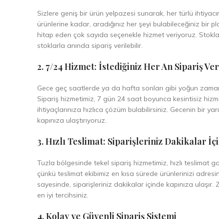
Sizlere geniş bir ürün yelpazesi sunarak, her türlü ihtiyac
ürünlerine kadar, aradığınız her şeyi bulabileceğiniz bir p
hitap eden çok sayıda seçenekle hizmet veriyoruz. Stokl
stoklarla anında sipariş verilebilir.
2. 7/24 Hizmet: İstediğiniz Her An Sipariş Ver
Gece geç saatlerde ya da hafta sonları gibi yoğun zamanl
Sipariş hizmetimiz, 7 gün 24 saat boyunca kesintisiz hizm
ihtiyaçlarınıza hızlıca çözüm bulabilirsiniz. Gecenin bir ya
kapınıza ulaştırıyoruz.
3. Hızlı Teslimat: Siparişleriniz Dakikalar İ
Tuzla bölgesinde tekel sipariş hizmetimiz, hızlı teslimat 
çünkü teslimat ekibimiz en kısa sürede ürünlerinizi adresin
sayesinde, siparişleriniz dakikalar içinde kapınıza ulaşır. 
en iyi tercihsiniz.
4. Kolay ve Güvenli Sipariş Sistemi