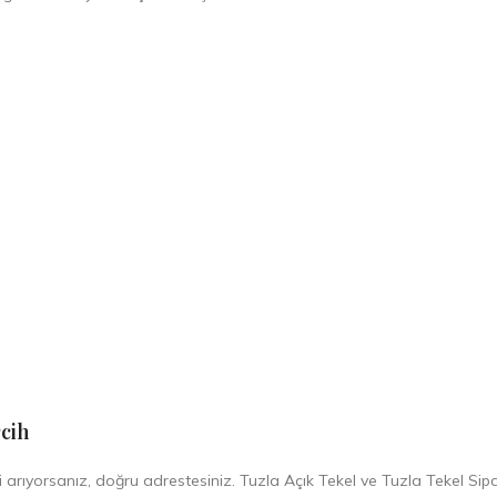
rcih
meti arıyorsanız, doğru adrestesiniz. Tuzla Açık Tekel ve Tuzla Tekel Sipa