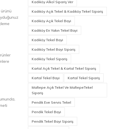
Kadıköy Alkol Sipariş Ver
z ürünü
Kadıköy Açık Tekel & Kadıköy Tekel Sipariş
 duyduğunuz
Kadıköy Açık Tekel Bayi
 ödeme
Kadıköy En Yakın Tekel Bayi
Kadıköy Tekel Bayi
Kadıköy Tekel Bayi Sipariş
rünler
Kadıköy Tekel Sipariş
nlere
Kartal Açık Tekel & Kartal Tekel Sipariş
Kartal Tekel Bayi
Kartal Tekel Sipariş
Maltepe Açık Tekel Ve MaltepeTekel
Sipariş
rumunda,
Pendik Eve Servis Tekel
meti
Pendik Tekel Bayi
Pendik Tekel Bayi Sipariş