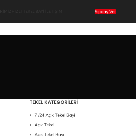
Sipariş Ver
RIMIZ
HIZLI TEKEL BAYI İLETIŞIM
TEKEL KATEGORILERI
7 /24 Açık Tekel Bayi
Açık Tekel
Açık Tekel Bayi