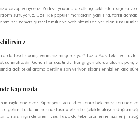
ınıza cevap veriyoruz. Yerli ve yabancı alkollü içeceklerden, sigara ve d
latform sunuyoruz. Özellikle popüler markaların yanı sıra, farklı damak
arımız her zaman güncel tutulur ve web sitemizde yer alan tüm ürünle
ebilirsiniz
arda tekel siparişi vermeniz mi gerekiyor? Tuzla Açık Tekel ve Tuzla
et sunmaktadır. Günün her saatinde, hangi gün olursa olsun sipariş ve
rısında açık tekel arama derdine son veriyor, siparişlerinizi en kısa sü
çinde Kapınızda
garantisiyle öne çıkar. Siparişinizi verdikten sonra beklemek zorunda k
ize getirir. Tuzla’nın her noktasına etkin bir şekilde ulaşan dağıtım ağ
Zaman sizin için de önemliyse, Tuzla’da tekel ürünlerine hızlı erişim sa