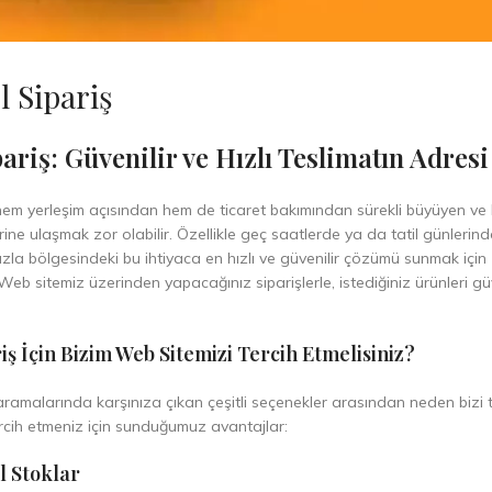
l Sipariş
ariş: Güvenilir ve Hızlı Teslimatın Adresi
, hem yerleşim açısından hem de ticaret bakımından sürekli büyüyen ve 
ine ulaşmak zor olabilir. Özellikle geç saatlerde ya da tatil günlerinde
 Tuzla bölgesindeki bu ihtiyaca en hızlı ve güvenilir çözümü sunmak için
eb sitemiz üzerinden yapacağınız siparişlerle, istediğiniz ürünleri gü
ş İçin Bizim Web Sitemizi Tercih Etmelisiniz?
ramalarında karşınıza çıkan çeşitli seçenekler arasından neden bizi t
 tercih etmeniz için sunduğumuz avantajlar:
l Stoklar