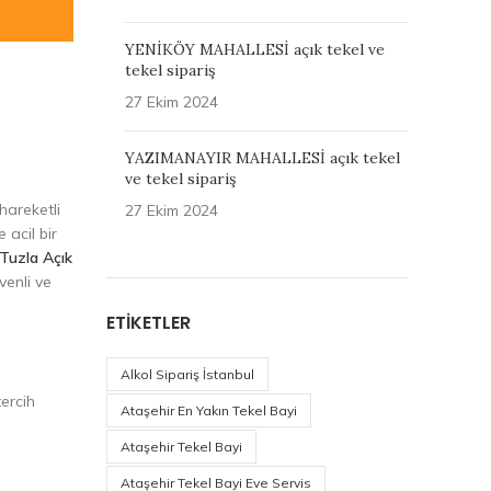
YENİKÖY MAHALLESİ açık tekel ve
tekel sipariş
27 Ekim 2024
YAZIMANAYIR MAHALLESİ açık tekel
ve tekel sipariş
hareketli
27 Ekim 2024
 acil bir
Tuzla Açık
venli ve
ETIKETLER
Alkol Sipariş İstanbul
ercih
Ataşehir En Yakın Tekel Bayi
Ataşehir Tekel Bayi
Ataşehir Tekel Bayi Eve Servis