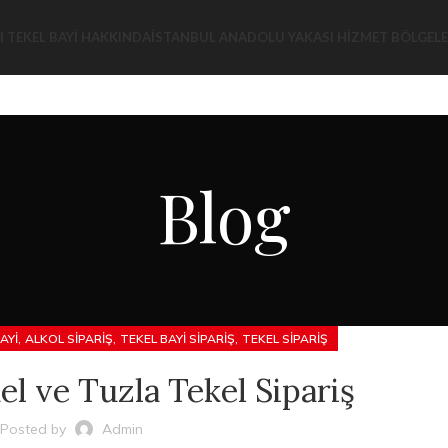
I TEKEL BAYI HAKKINDA
İSTANBUL ANADOLU YAKASI HIZMET BÖLGELE
Blog
,
,
,
AYI
ALKOL SIPARIŞ
TEKEL BAYI SIPARIŞ
TEKEL SIPARIŞ
el ve Tuzla Tekel Sipariş
Posted by
Admin