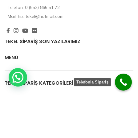
Telefon: 0 (552) 865 51 72
Mail: hizlitekel@hotmail.com
TEKEL SIPARIŞ SON YAZILARIMIZ
MENÜ
TEKEL SIPARIŞ KATEGORILERI
Telefonla Sipariş
TEKEL SIPARIŞ BLOG YAZILARIMIZ
ETIKETLER