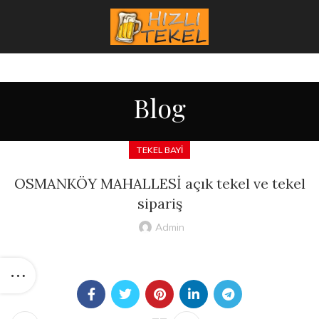
Blog
TEKEL BAYI
OSMANKÖY MAHALLESİ açık tekel ve tekel
sipariş
Admin