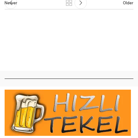
Newer
Older