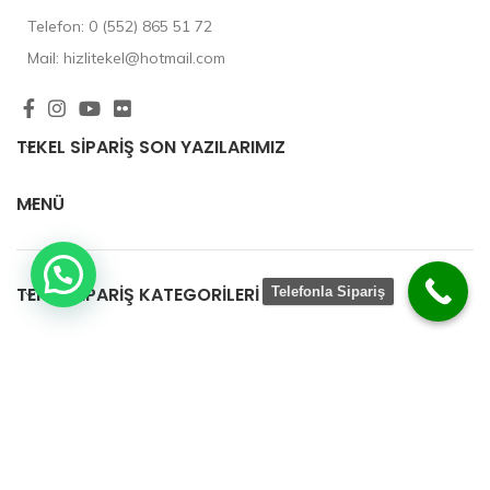
Telefon: 0 (552) 865 51 72
Mail: hizlitekel@hotmail.com
TEKEL SIPARIŞ SON YAZILARIMIZ
MENÜ
TEKEL SIPARIŞ KATEGORILERI
Telefonla Sipariş
TEKEL SIPARIŞ BLOG YAZILARIMIZ
ETIKETLER