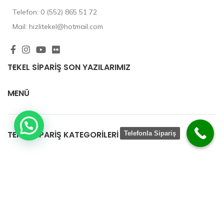
Telefon: 0 (552) 865 51 72
Mail: hizlitekel@hotmail.com
TEKEL SIPARIŞ SON YAZILARIMIZ
MENÜ
TEKEL SIPARIŞ KATEGORILERI
Telefonla Sipariş
TEKEL SIPARIŞ BLOG YAZILARIMIZ
ETIKETLER