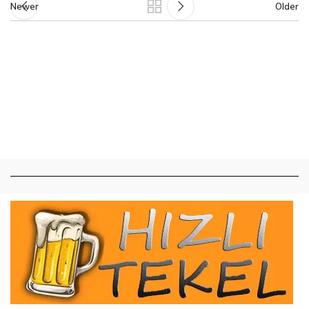
Newer
Older