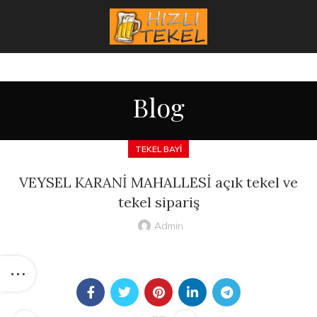
Blog
TEKEL BAYI
VEYSEL KARANİ MAHALLESİ açık tekel ve
tekel sipariş
Admin