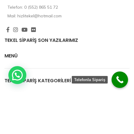
Telefon: 0 (552) 865 51 72
Mail: hizlitekel@hotmail.com
TEKEL SIPARIŞ SON YAZILARIMIZ
MENÜ
TEKEL SIPARIŞ KATEGORILERI
Telefonla Sipariş
TEKEL SIPARIŞ BLOG YAZILARIMIZ
ETIKETLER