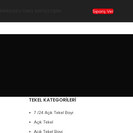
Sipariş Ver
RIMIZ
HIZLI TEKEL BAYI İLETIŞIM
TEKEL KATEGORILERI
7 /24 Açık Tekel Bayi
Açık Tekel
Açık Tekel Bayi