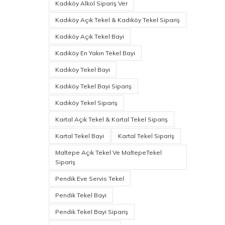
Kadıköy Alkol Sipariş Ver
Kadıköy Açık Tekel & Kadıköy Tekel Sipariş
Kadıköy Açık Tekel Bayi
Kadıköy En Yakın Tekel Bayi
Kadıköy Tekel Bayi
Kadıköy Tekel Bayi Sipariş
Kadıköy Tekel Sipariş
Kartal Açık Tekel & Kartal Tekel Sipariş
Kartal Tekel Bayi
Kartal Tekel Sipariş
Maltepe Açık Tekel Ve MaltepeTekel
Sipariş
Pendik Eve Servis Tekel
Pendik Tekel Bayi
Pendik Tekel Bayi Sipariş