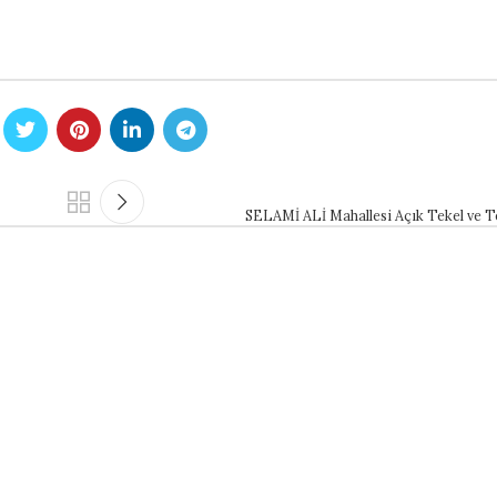
SELAMİ ALİ Mahallesi Açık Tekel ve Te