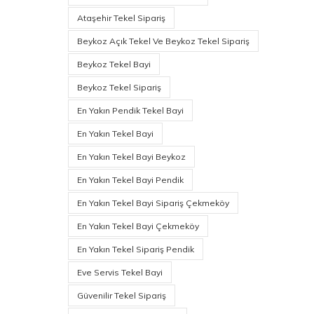
Ataşehir Tekel Sipariş
Beykoz Açık Tekel Ve Beykoz Tekel Sipariş
Beykoz Tekel Bayi
Beykoz Tekel Sipariş
En Yakın Pendik Tekel Bayi
En Yakın Tekel Bayi
En Yakın Tekel Bayi Beykoz
En Yakın Tekel Bayi Pendik
En Yakın Tekel Bayi Sipariş Çekmeköy
En Yakın Tekel Bayi Çekmeköy
En Yakın Tekel Sipariş Pendik
Eve Servis Tekel Bayi
Güvenilir Tekel Sipariş