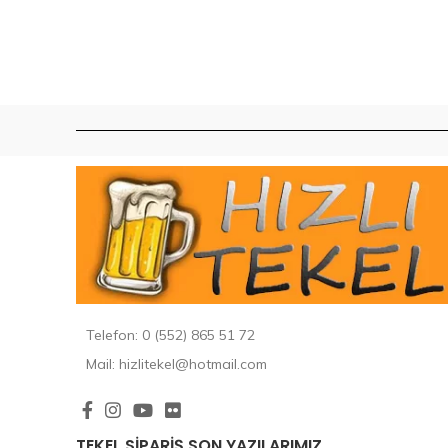
Telefon: 0 (552) 865 51 72
Mail: hizlitekel@hotmail.com
TEKEL SIPARIŞ SON YAZILARIMIZ