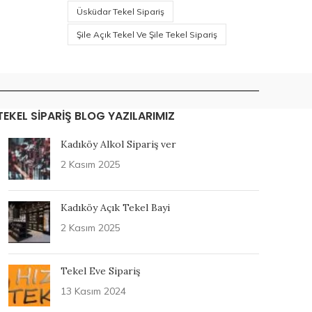
Üsküdar Tekel Sipariş
Şile Açık Tekel Ve Şile Tekel Sipariş
TEKEL SIPARIŞ BLOG YAZILARIMIZ
Kadıköy Alkol Sipariş ver
2 Kasım 2025
Kadıköy Açık Tekel Bayi
2 Kasım 2025
Tekel Eve Sipariş
13 Kasım 2024