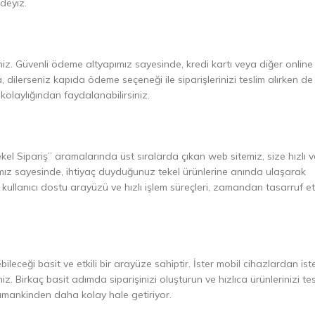
deyiz.
iniz. Güvenli ödeme altyapımız sayesinde, kredi kartı veya diğer onli
rıca, dilerseniz kapıda ödeme seçeneği ile siparişlerinizi teslim alırken 
olaylığından faydalanabilirsiniz.
 Sipariş” aramalarında üst sıralarda çıkan web sitemiz, size hızlı v
mız sayesinde, ihtiyaç duyduğunuz tekel ürünlerine anında ulaşarak
in kullanıcı dostu arayüzü ve hızlı işlem süreçleri, zamandan tasarruf e
ileceği basit ve etkili bir arayüze sahiptir. İster mobil cihazlardan ist
iz. Birkaç basit adımda siparişinizi oluşturun ve hızlıca ürünlerinizi tes
zamankinden daha kolay hale getiriyor.