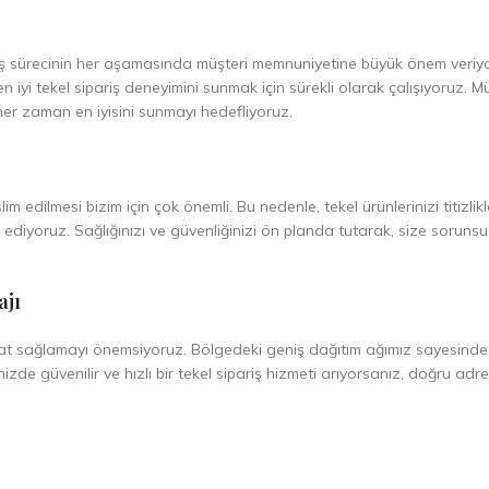
ariş sürecinin her aşamasında müşteri memnuniyetine büyük önem veriy
ze en iyi tekel sipariş deneyimini sunmak için sürekli olarak çalışıyoruz. M
e her zaman en iyisini sunmayı hedefliyoruz.
lim edilmesi bizim için çok önemli. Bu nedenle, tekel ürünlerinizi titizlik
m ediyoruz. Sağlığınızı ve güvenliğinizi ön planda tutarak, size sorunsu
ajı
imat sağlamayı önemsiyoruz. Bölgedeki geniş dağıtım ağımız sayesinde
izde güvenilir ve hızlı bir tekel sipariş hizmeti arıyorsanız, doğru adre