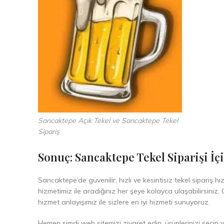
Sancaktepe Açık Tekel ve Sancaktepe Tekel
Sipariş
Sonuç: Sancaktepe Tekel Siparişi İç
Sancaktepe’de güvenilir, hızlı ve kesintisiz tekel sipariş 
hizmetimiz ile aradığınız her şeye kolayca ulaşabilirsiniz. 
hizmet anlayışımız ile sizlere en iyi hizmeti sunuyoruz.
Hemen şimdi web sitemizi ziyaret edin, ürünlerinizi seçin v