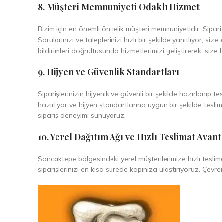
8. Müşteri Memnuniyeti Odaklı Hizmet
Bizim için en önemli öncelik müşteri memnuniyetidir. Sip
Sorularınızı ve taleplerinizi hızlı bir şekilde yanıtlıyor, si
bildirimleri doğrultusunda hizmetlerimizi geliştirerek, siz
9. Hijyen ve Güvenlik Standartları
Siparişlerinizin hijyenik ve güvenli bir şekilde hazırlanıp tes
hazırlıyor ve hijyen standartlarına uygun bir şekilde tesli
sipariş deneyimi sunuyoruz.
10. Yerel Dağıtım Ağı ve Hızlı Teslimat Avant
Sancaktepe bölgesindeki yerel müşterilerimize hızlı tesl
siparişlerinizi en kısa sürede kapınıza ulaştırıyoruz. Çevren