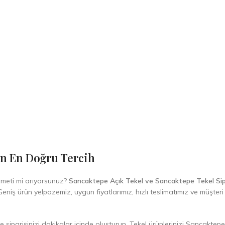
in En Doğru Tercih
hizmeti mi arıyorsunuz?
Sancaktepe Açık Tekel ve Sancaktepe Tekel Sip
Geniş ürün yelpazemiz, uygun fiyatlarımız, hızlı teslimatımız ve müşteri
e siparişinizi dakikalar içinde oluşturun. Tekel ürünlerinizi Sancaktepe