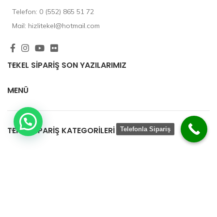
Telefon: 0 (552) 865 51 72
Mail: hizlitekel@hotmail.com
TEKEL SIPARIŞ SON YAZILARIMIZ
MENÜ
TEKEL SIPARIŞ KATEGORILERI
Telefonla Sipariş
TEKEL SIPARIŞ BLOG YAZILARIMIZ
ETIKETLER