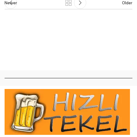
Newer
Older