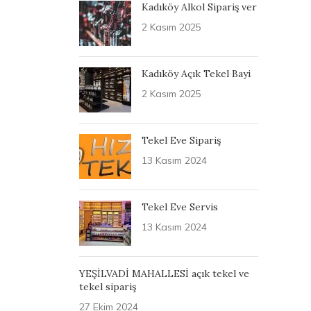
Kadıköy Alkol Sipariş ver
2 Kasım 2025
Kadıköy Açık Tekel Bayi
2 Kasım 2025
Tekel Eve Sipariş
13 Kasım 2024
Tekel Eve Servis
13 Kasım 2024
YEŞİLVADİ MAHALLESİ açık tekel ve
tekel sipariş
27 Ekim 2024