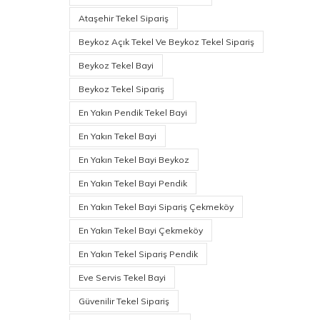
Ataşehir Tekel Sipariş
Beykoz Açık Tekel Ve Beykoz Tekel Sipariş
Beykoz Tekel Bayi
Beykoz Tekel Sipariş
En Yakın Pendik Tekel Bayi
En Yakın Tekel Bayi
En Yakın Tekel Bayi Beykoz
En Yakın Tekel Bayi Pendik
En Yakın Tekel Bayi Sipariş Çekmeköy
En Yakın Tekel Bayi Çekmeköy
En Yakın Tekel Sipariş Pendik
Eve Servis Tekel Bayi
Güvenilir Tekel Sipariş