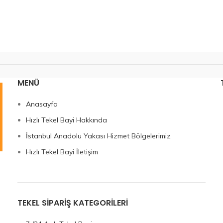
MENÜ
Anasayfa
Hızlı Tekel Bayi Hakkında
İstanbul Anadolu Yakası Hizmet Bölgelerimiz
Hızlı Tekel Bayi İletişim
TEKEL SIPARIŞ KATEGORILERI