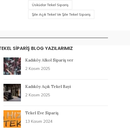
Üsküdar Tekel Sipariş
Şile Açık Tekel Ve Şile Tekel Sipariş
TEKEL SIPARIŞ BLOG YAZILARIMIZ
Kadıköy Alkol Sipariş ver
2 Kasım 2025
Kadıköy Açık Tekel Bayi
2 Kasım 2025
Tekel Eve Sipariş
13 Kasım 2024