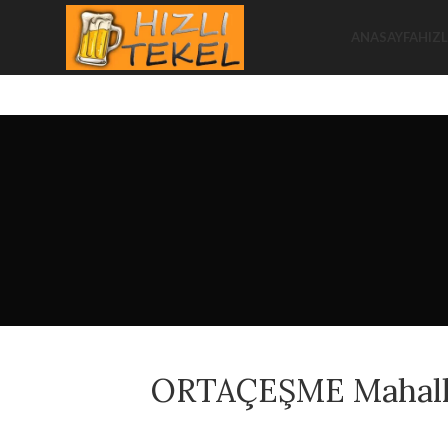
ANASAYFA
HIZL
ORTAÇEŞME Mahalles