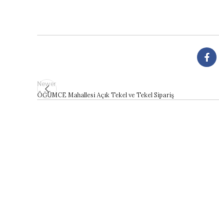
Newer
ÖĞÜMCE Mahallesi Açık Tekel ve Tekel Sipariş