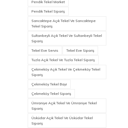
Pendik Tekel Market
Pendik Tekel Sipariş
Sancaktepe Açık Tekel Ve Sancaktepe
Tekel Sipariş
Sultanbeyli Açık Tekel Ve Sultanbeyli Tekel
Sipariş
Tekel Eve Servis
Tekel Eve Sipariş
Tuzla Açık Tekel Ve Tuzla Tekel Sipariş
Çekmeköy Açık Tekel Ve Çekmeköy Tekel
Sipariş
Çekmeköy Tekel Bayi
Çekmeköy Tekel Sipariş
Ümraniye Açık Tekel Ve Ümraniye Tekel
Sipariş
Üsküdar Açık Tekel Ve Üsküdar Tekel
Sipariş