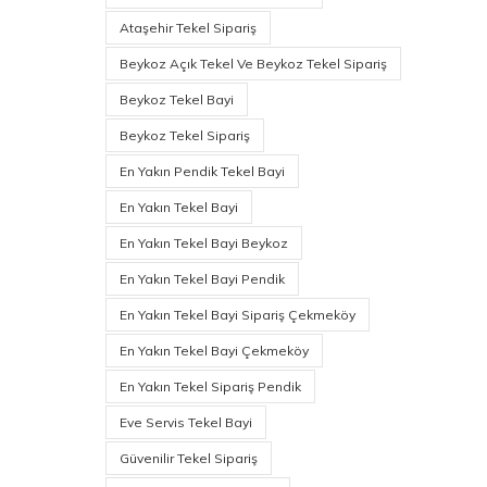
Ataşehir Tekel Sipariş
Beykoz Açık Tekel Ve Beykoz Tekel Sipariş
Beykoz Tekel Bayi
Beykoz Tekel Sipariş
En Yakın Pendik Tekel Bayi
En Yakın Tekel Bayi
En Yakın Tekel Bayi Beykoz
En Yakın Tekel Bayi Pendik
En Yakın Tekel Bayi Sipariş Çekmeköy
En Yakın Tekel Bayi Çekmeköy
En Yakın Tekel Sipariş Pendik
Eve Servis Tekel Bayi
Güvenilir Tekel Sipariş