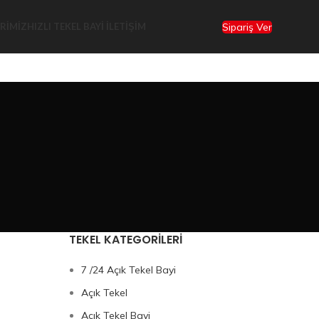
Sipariş Ver
RIMIZ
HIZLI TEKEL BAYI İLETIŞIM
TEKEL KATEGORILERI
7 /24 Açık Tekel Bayi
Açık Tekel
Açık Tekel Bayi