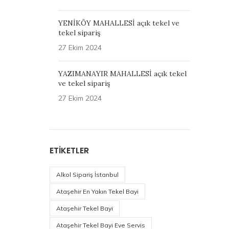
YENİKÖY MAHALLESİ açık tekel ve
tekel sipariş
27 Ekim 2024
YAZIMANAYIR MAHALLESİ açık tekel
ve tekel sipariş
27 Ekim 2024
ETIKETLER
Alkol Sipariş İstanbul
Ataşehir En Yakın Tekel Bayi
Ataşehir Tekel Bayi
Ataşehir Tekel Bayi Eve Servis