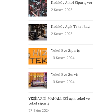
Kadıköy Alkol Sipariş ver
2 Kasım 2025
Kadıköy Açık Tekel Bayi
2 Kasım 2025
Tekel Eve Sipariş
13 Kasım 2024
Tekel Eve Servis
13 Kasım 2024
YEŞİLVADİ MAHALLESİ açık tekel ve
tekel sipariş
27 Ekim 2024