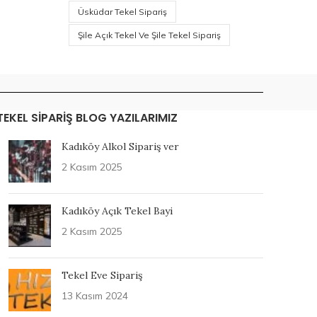
Üsküdar Tekel Sipariş
Şile Açık Tekel Ve Şile Tekel Sipariş
TEKEL SIPARIŞ BLOG YAZILARIMIZ
Kadıköy Alkol Sipariş ver
2 Kasım 2025
Kadıköy Açık Tekel Bayi
2 Kasım 2025
Tekel Eve Sipariş
13 Kasım 2024