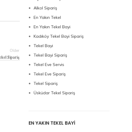
Alkol Sipariş
En Yakın Tekel
En Yakın Tekel Bayi
Kadıköy Tekel Bayi Sipariş
Tekel Bayi
Older
Tekel Bayi Sipariş
kel Sipariş
Tekel Eve Servis
Tekel Eve Sipariş
Tekel Sipariş
Üsküdar Tekel Sipariş
EN YAKIN TEKEL BAYI