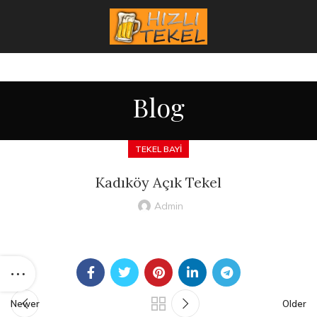
Blog
TEKEL BAYI
Kadıköy Açık Tekel
Admin
Newer
Older