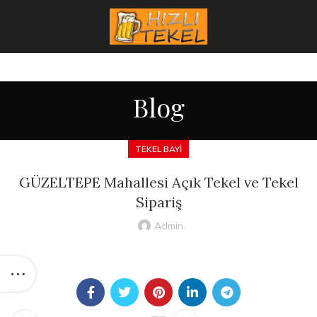
Blog
TEKEL BAYI
GÜZELTEPE Mahallesi Açık Tekel ve Tekel
Sipariş
Admin