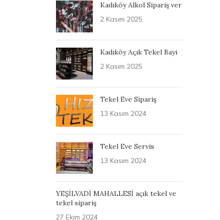
Kadıköy Alkol Sipariş ver
2 Kasım 2025
Kadıköy Açık Tekel Bayi
2 Kasım 2025
Tekel Eve Sipariş
13 Kasım 2024
Tekel Eve Servis
13 Kasım 2024
YEŞİLVADİ MAHALLESİ açık tekel ve
tekel sipariş
27 Ekim 2024