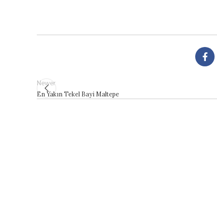
Newer
En Yakın Tekel Bayi Maltepe