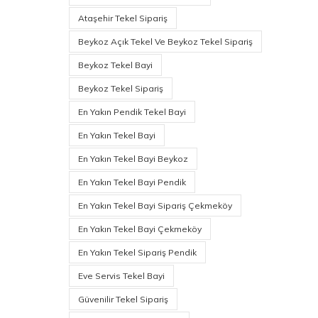
Ataşehir Tekel Sipariş
Beykoz Açık Tekel Ve Beykoz Tekel Sipariş
Beykoz Tekel Bayi
Beykoz Tekel Sipariş
En Yakın Pendik Tekel Bayi
En Yakın Tekel Bayi
En Yakın Tekel Bayi Beykoz
En Yakın Tekel Bayi Pendik
En Yakın Tekel Bayi Sipariş Çekmeköy
En Yakın Tekel Bayi Çekmeköy
En Yakın Tekel Sipariş Pendik
Eve Servis Tekel Bayi
Güvenilir Tekel Sipariş