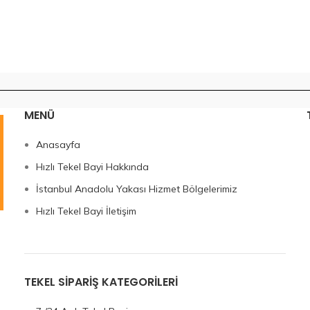
MENÜ
Anasayfa
Hızlı Tekel Bayi Hakkında
İstanbul Anadolu Yakası Hizmet Bölgelerimiz
Hızlı Tekel Bayi İletişim
TEKEL SIPARIŞ KATEGORILERI