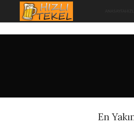
ANASAYFA
HIZL
En Yakın