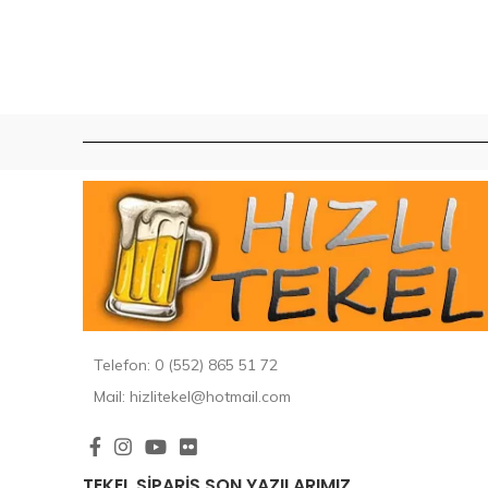
Telefon: 0 (552) 865 51 72
Mail: hizlitekel@hotmail.com
TEKEL SIPARIŞ SON YAZILARIMIZ