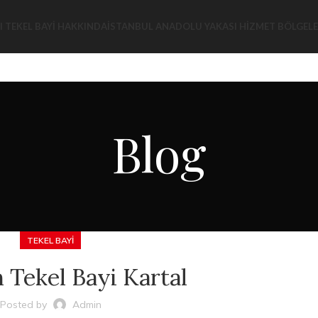
I TEKEL BAYI HAKKINDA
İSTANBUL ANADOLU YAKASI HIZMET BÖLGELE
Blog
TEKEL BAYI
 Tekel Bayi Kartal
Posted by
Admin