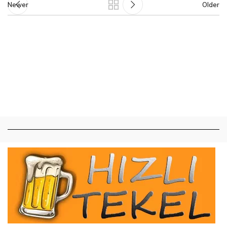
Newer
Older