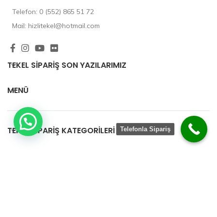
Telefon: 0 (552) 865 51 72
Mail: hizlitekel@hotmail.com
TEKEL SIPARIŞ SON YAZILARIMIZ
MENÜ
TEKEL SIPARIŞ KATEGORILERI
Telefonla Sipariş
TEKEL SIPARIŞ BLOG YAZILARIMIZ
ETIKETLER