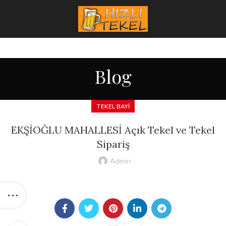
Blog
TEKEL BAYI
EKŞİOĞLU MAHALLESİ Açık Tekel ve Tekel
Sipariş
Admin