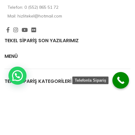
Telefon: 0 (552) 865 51 72
Mail: hizlitekel@hotmail.com
TEKEL SIPARIŞ SON YAZILARIMIZ
MENÜ
TEKEL SIPARIŞ KATEGORILERI
Telefonla Sipariş
TEKEL SIPARIŞ BLOG YAZILARIMIZ
ETIKETLER