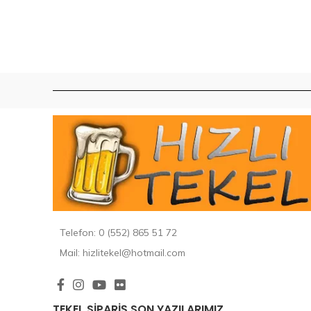
Telefon: 0 (552) 865 51 72
Mail: hizlitekel@hotmail.com
TEKEL SIPARIŞ SON YAZILARIMIZ