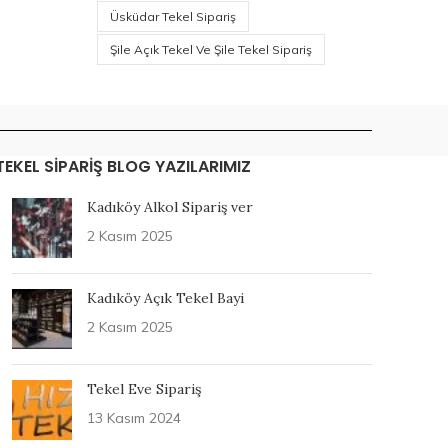
Üsküdar Tekel Sipariş
Şile Açık Tekel Ve Şile Tekel Sipariş
TEKEL SIPARIŞ BLOG YAZILARIMIZ
Kadıköy Alkol Sipariş ver
2 Kasım 2025
Kadıköy Açık Tekel Bayi
2 Kasım 2025
Tekel Eve Sipariş
13 Kasım 2024