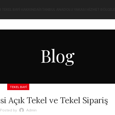
I TEKEL BAYI HAKKINDA
İSTANBUL ANADOLU YAKASI HIZMET BÖLGELE
Blog
TEKEL BAYI
 Açık Tekel ve Tekel Sipariş
Posted by
Admin