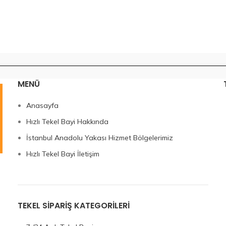
MENÜ
Anasayfa
Hızlı Tekel Bayi Hakkında
İstanbul Anadolu Yakası Hizmet Bölgelerimiz
Hızlı Tekel Bayi İletişim
TEKEL SIPARIŞ KATEGORILERI