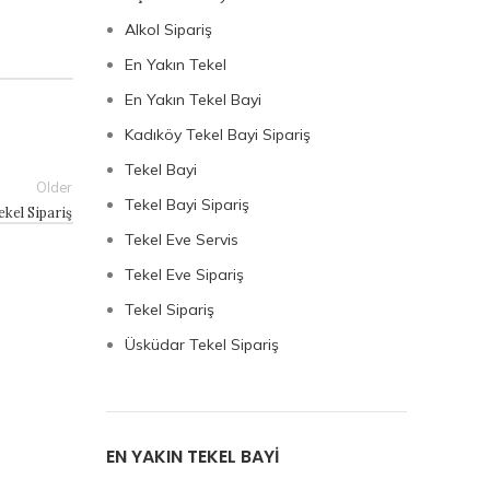
Alkol Sipariş
En Yakın Tekel
En Yakın Tekel Bayi
Kadıköy Tekel Bayi Sipariş
Tekel Bayi
Older
Tekel Bayi Sipariş
kel Sipariş
Tekel Eve Servis
Tekel Eve Sipariş
Tekel Sipariş
Üsküdar Tekel Sipariş
EN YAKIN TEKEL BAYI