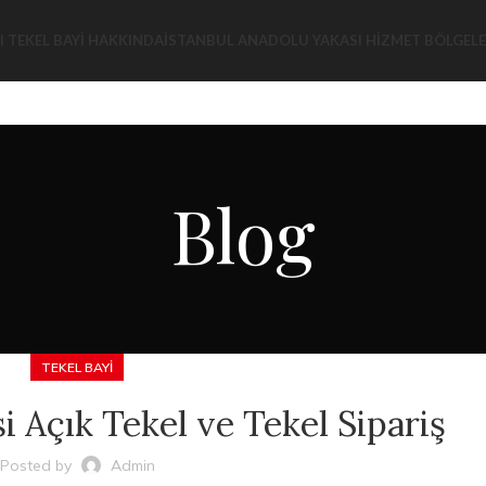
I TEKEL BAYI HAKKINDA
İSTANBUL ANADOLU YAKASI HIZMET BÖLGELE
Blog
TEKEL BAYI
Açık Tekel ve Tekel Sipariş
Posted by
Admin