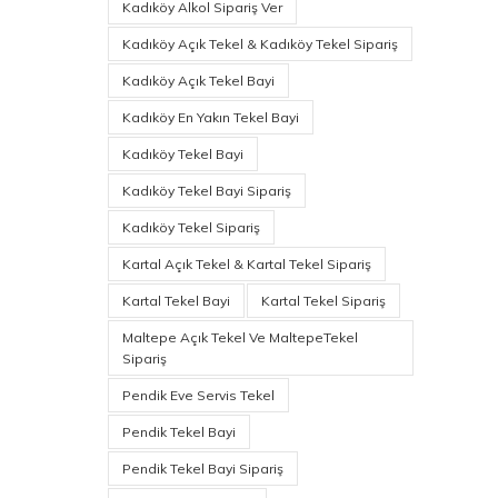
Kadıköy Alkol Sipariş Ver
Kadıköy Açık Tekel & Kadıköy Tekel Sipariş
Kadıköy Açık Tekel Bayi
Kadıköy En Yakın Tekel Bayi
Kadıköy Tekel Bayi
Kadıköy Tekel Bayi Sipariş
Kadıköy Tekel Sipariş
Kartal Açık Tekel & Kartal Tekel Sipariş
Kartal Tekel Bayi
Kartal Tekel Sipariş
Maltepe Açık Tekel Ve MaltepeTekel
Sipariş
Pendik Eve Servis Tekel
Pendik Tekel Bayi
Pendik Tekel Bayi Sipariş