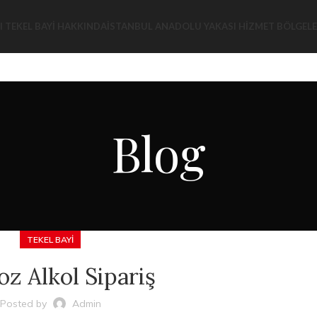
I TEKEL BAYI HAKKINDA
İSTANBUL ANADOLU YAKASI HIZMET BÖLGELE
Blog
TEKEL BAYI
z Alkol Sipariş
Posted by
Admin