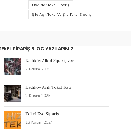
Üsküdar Tekel Sipariş
Şile Açık Tekel Ve Şile Tekel Sipariş
TEKEL SIPARIŞ BLOG YAZILARIMIZ
Kadıköy Alkol Sipariş ver
2 Kasım 2025
Kadıköy Açık Tekel Bayi
2 Kasım 2025
Tekel Eve Sipariş
13 Kasım 2024