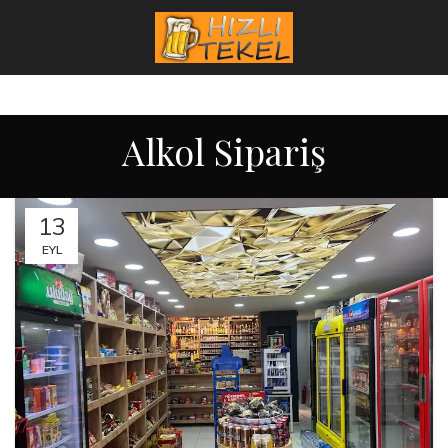
Alkol Sipariş
13
EYL